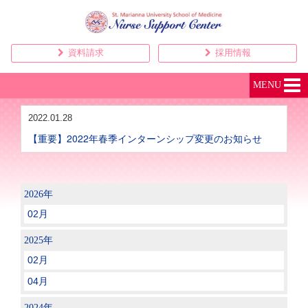
資料請求
採用情報
MENU
2022.01.28
【重要】2022年春季インターンシップ変更のお知らせ
2026年
02月
2025年
02月
04月
2024年