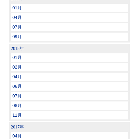
01月
04月
07月
09月
2018年
01月
02月
04月
06月
07月
08月
11月
2017年
04月