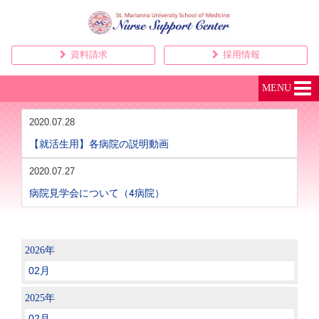
資料請求
採用情報
MENU
2020.07.28
【就活生用】各病院の説明動画
2020.07.27
病院見学会について（4病院）
2026年
02月
2025年
02月