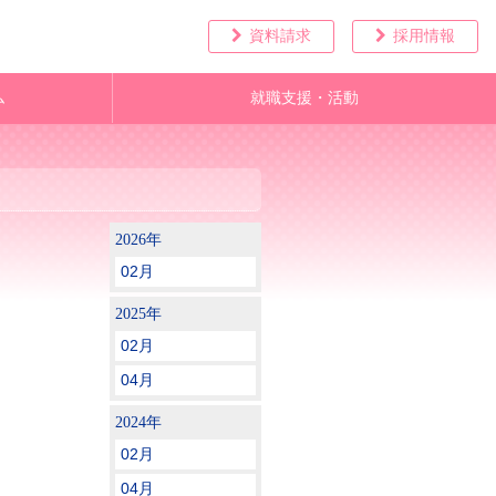
資料請求
採用情報
ム
就職支援・活動
2026年
02月
2025年
02月
04月
2024年
02月
04月