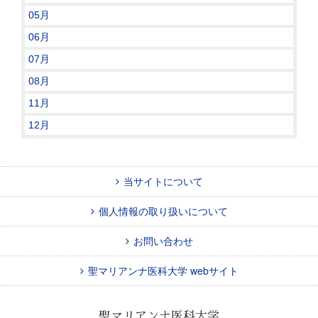
05月
06月
07月
08月
11月
12月
当サイトについて
個人情報の取り扱いについて
お問い合わせ
聖マリアンナ医科大学 webサイト
聖マリアンナ医科大学