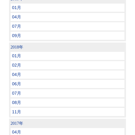
01月
04月
07月
09月
2018年
01月
02月
04月
06月
07月
08月
11月
2017年
04月