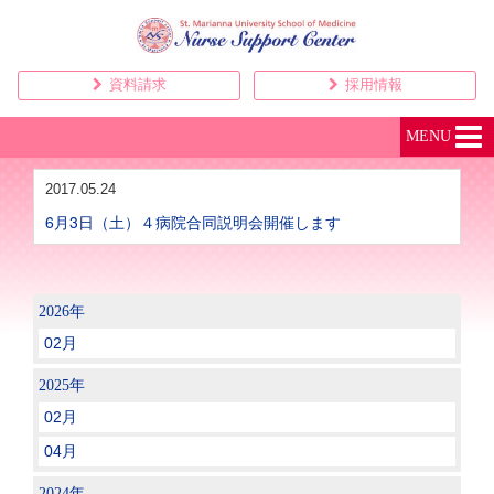
資料請求
採用情報
MENU
2017.05.24
6月3日（土）４病院合同説明会開催します
2026年
02月
2025年
02月
04月
2024年