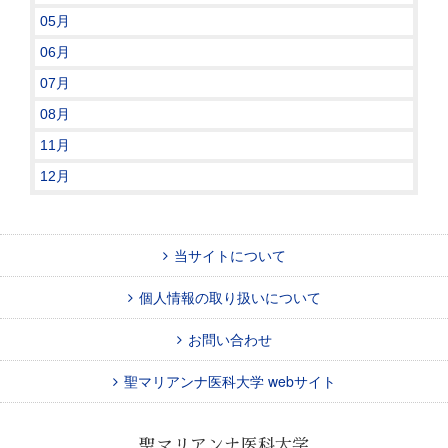
05月
06月
07月
08月
11月
12月
当サイトについて
個人情報の取り扱いについて
お問い合わせ
聖マリアンナ医科大学 webサイト
聖マリアンナ医科大学