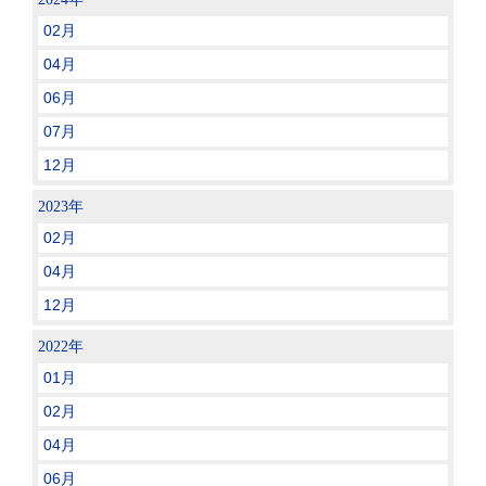
02月
04月
06月
07月
12月
2023年
02月
04月
12月
2022年
01月
02月
04月
06月